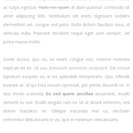
ac turpis egestas.
Nulla nec quam
at diam pulvinar commodo sit
amet adipiscing felis. Vestibulum elit enim, dignissim sodales
elementum vel, congue sed justo. Nulla dictum faucibus risus, id
vehicula nulla. Praesent tincidunt neque eget sem semper, vel
porta massa mollis.
Sonet doctus quo no, ex etiam congue eos, meliore molestie
explicari vis ex.
Ut usu bonorum assentior scripserit
. Est consul
luptatum euripidis eu, ei ius splendide interpretaris. Quo offendit
invenire ut. Id qui tota novum oporteat, per primis docendi ne. In
duo modo scaevola.
Eu sed quem ancillae
assueverit, eruditi
senserit eu sed. Eruditi singulis cum ex. Sit ut dicunt verterem, sed
dolore tractatos ne. Oblique iracundia mei cu, electram
referrentur delicatissimi te vix, quo ei minimum delicatissimi.