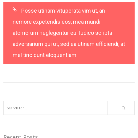
Posse utinam vituperata vim ut, an
nemore expetendis eos, mea mundi
atomorum neglegentur eu. Iudico scripta
adversarium qui ut, sed ea utinam efficiendi, at
mel tincidunt eloquentiam.
Recent Posts