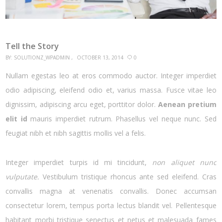
Tell the Story
BY:
SOLUTIONZ_WPADMIN
OCTOBER 13, 2014
0
Nullam egestas leo at eros commodo auctor. Integer imperdiet
odio adipiscing, eleifend odio et, varius massa. Fusce vitae leo
dignissim, adipiscing arcu eget, porttitor dolor.
Aenean pretium
elit id
mauris imperdiet rutrum. Phasellus vel neque nunc. Sed
feugiat nibh et nibh sagittis mollis vel a felis.
Integer imperdiet turpis id mi tincidunt,
non aliquet nunc
vulputate.
Vestibulum tristique rhoncus ante sed eleifend. Cras
convallis magna at venenatis convallis. Donec accumsan
consectetur lorem, tempus porta lectus blandit vel. Pellentesque
habitant morbi tristique senectus et netus et malesuada fames